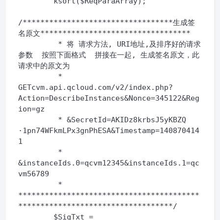
        ksort($ReqParaArray);

/**********************************生成签
名原文**********************************

         * 将 请求方法, URI地址,及排序好的请求
参数  按照下面格式  拼接在一起, 生成签名原文，此
请求中的原文为 

         * 
GETcvm.api.qcloud.com/v2/index.php?
Action=DescribeInstances&Nonce=345122&Reg
ion=gz

         * &SecretId=AKIDz8krbsJ5yKBZQ    
·1pn74WFkmLPx3gnPhESA&Timestamp=140870414
1

         * 
&instanceIds.0=qcvm12345&instanceIds.1=qc
vm56789

         * 
*****************************************
***********************************/

        $SigTxt = 