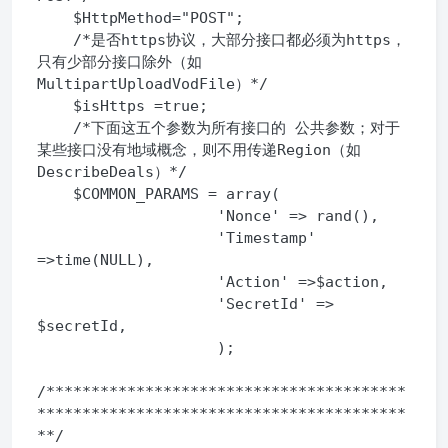
    $HttpMethod="POST";

    /*是否https协议，大部分接口都必须为https，
只有少部分接口除外（如
MultipartUploadVodFile）*/

    $isHttps =true;

    /*下面这五个参数为所有接口的 公共参数；对于
某些接口没有地域概念，则不用传递Region（如
DescribeDeals）*/

    $COMMON_PARAMS = array(

                    'Nonce' => rand(),

                    'Timestamp' 
=>time(NULL),

                    'Action' =>$action,

                    'SecretId' => 
$secretId,

                    );

/****************************************
*****************************************
**/
