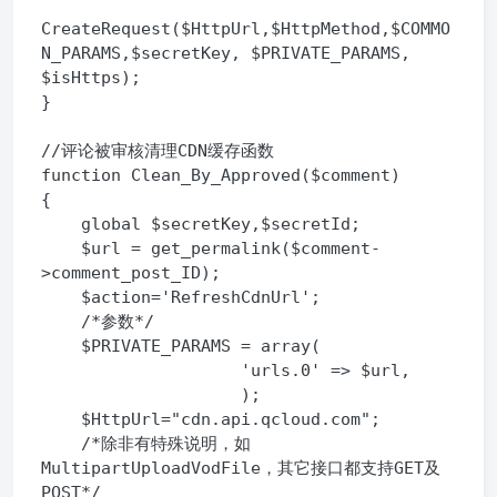
CreateRequest($HttpUrl,$HttpMethod,$COMMO
N_PARAMS,$secretKey, $PRIVATE_PARAMS, 
$isHttps);

}

//评论被审核清理CDN缓存函数

function Clean_By_Approved($comment)

{

    global $secretKey,$secretId;

    $url = get_permalink($comment-
>comment_post_ID);

    $action='RefreshCdnUrl';

    /*参数*/

    $PRIVATE_PARAMS = array(

                    'urls.0' => $url,

                    );

    $HttpUrl="cdn.api.qcloud.com";

    /*除非有特殊说明，如
MultipartUploadVodFile，其它接口都支持GET及
POST*/
