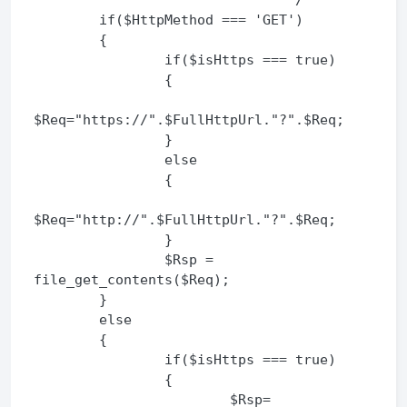
********************************/

        if($HttpMethod === 'GET')

        {

                if($isHttps === true)

                {

$Req="https://".$FullHttpUrl."?".$Req;

                }

                else

                {

$Req="http://".$FullHttpUrl."?".$Req;

                }

                $Rsp = 
file_get_contents($Req);

        }

        else

        {

                if($isHttps === true)

                {

                        $Rsp= 