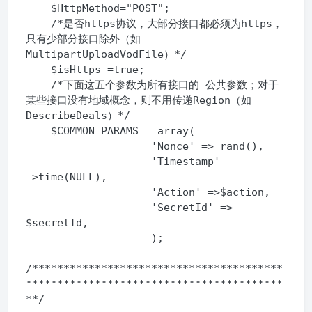
    $HttpMethod="POST";

    /*是否https协议，大部分接口都必须为https，
只有少部分接口除外（如
MultipartUploadVodFile）*/

    $isHttps =true;

    /*下面这五个参数为所有接口的 公共参数；对于
某些接口没有地域概念，则不用传递Region（如
DescribeDeals）*/

    $COMMON_PARAMS = array(

                    'Nonce' => rand(),

                    'Timestamp' 
=>time(NULL),

                    'Action' =>$action,

                    'SecretId' => 
$secretId,

                    );

/****************************************
*****************************************
**/
