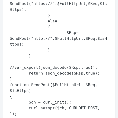
SendPost("https://".$FullHttpUrl,$Req,$is
Https);

                }

                else

                {

                        $Rsp= 
SendPost("http://".$FullHttpUrl,$Req,$isH
ttps);

                }

        }

//var_export(json_decode($Rsp,true));

        return json_decode($Rsp,true);

}

function SendPost($FullHttpUrl, $Req, 
$isHttps)

{

        $ch = curl_init();

        curl_setopt($ch, CURLOPT_POST, 
1);
