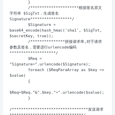
        }

        /*********************根据签名原文
字符串 $SigTxt，生成签名 
Signature******************/

        $Signature = 
base64_encode(hash_hmac('sha1', $SigTxt, 
$secretKey, true));

        /***************拼接请求串,对于请求
参数及签名，需要进行urlencode编码
********************/

        $Req = 
"Signature=".urlencode($Signature);

        foreach ($ReqParaArray as $key => 
$value)

        {

$Req=$Req."&".$key."=".urlencode($value);

        }

/*********************************发送请求