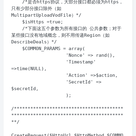
    /*是否https协议，大部分接口都必须为https，
只有少部分接口除外（如
MultipartUploadVodFile）*/

    $isHttps =true;

    /*下面这五个参数为所有接口的 公共参数；对于
某些接口没有地域概念，则不用传递Region（如
DescribeDeals）*/

    $COMMON_PARAMS = array(

                    'Nonce' => rand(),

                    'Timestamp' 
=>time(NULL),

                    'Action' =>$action,

                    'SecretId' => 
$secretId,

                    );

/****************************************
*****************************************
**/

CreateRequest($HttpUrl,$HttpMethod,$COMMO