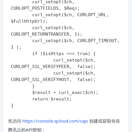
        curl_setopt($ch, 
CURLOPT_POSTFIELDS, $Req);

        curl_setopt($ch, CURLOPT_URL, 
$FullHttpUrl);

        curl_setopt($ch, 
CURLOPT_RETURNTRANSFER, 1);

        curl_setopt($ch, CURLOPT_TIMEOUT, 
1 );

        if ($isHttps === true) {

                curl_setopt($ch, 
CURLOPT_SSL_VERIFYPEER,  false);

                curl_setopt($ch, 
CURLOPT_SSL_VERIFYHOST,  false);

        }

        $result = curl_exec($ch);

        return $result;

}
先访问
https://console.qcloud.com/capi
创建或获取你在
腾讯云的API密钥：