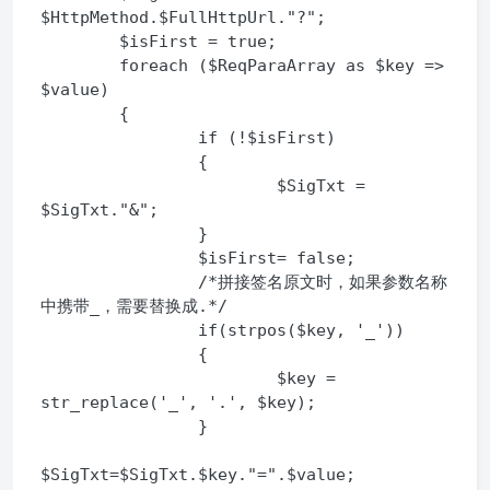
$HttpMethod.$FullHttpUrl."?";

        $isFirst = true;

        foreach ($ReqParaArray as $key => 
$value)

        {

                if (!$isFirst) 

                {

                        $SigTxt = 
$SigTxt."&";

                }

                $isFirst= false;

                /*拼接签名原文时，如果参数名称
中携带_，需要替换成.*/

                if(strpos($key, '_'))

                {

                        $key = 
str_replace('_', '.', $key);

                }

$SigTxt=$SigTxt.$key."=".$value;
