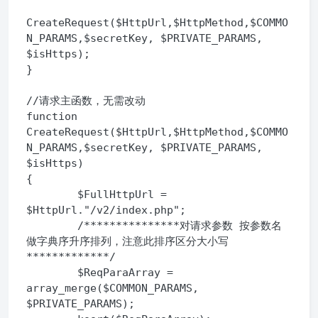
CreateRequest($HttpUrl,$HttpMethod,$COMMO
N_PARAMS,$secretKey, $PRIVATE_PARAMS, 
$isHttps);

}

//请求主函数，无需改动

function 
CreateRequest($HttpUrl,$HttpMethod,$COMMO
N_PARAMS,$secretKey, $PRIVATE_PARAMS, 
$isHttps)

{

        $FullHttpUrl = 
$HttpUrl."/v2/index.php";

        /***************对请求参数 按参数名 
做字典序升序排列，注意此排序区分大小写
*************/

        $ReqParaArray = 
array_merge($COMMON_PARAMS, 
$PRIVATE_PARAMS);
