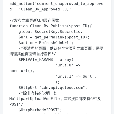
add_action('comment_unapproved_to_approve
d', 'Clean_By_Approved',0);

//发布文章更新CDN缓存函数

function Clean_By_Publish($post_ID){

    global $secretKey,$secretId;

    $url = get_permalink($post_ID);

    $action='RefreshCdnUrl';

    /*要清理的页面，默认包含首页和文章页面，需要
清理其他页面请自行发挥*/

    $PRIVATE_PARAMS = array(

                    'urls.0' => 
home_url(),

                    'urls.1' => $url ,

                    );

    $HttpUrl="cdn.api.qcloud.com";

    /*除非有特殊说明，如
MultipartUploadVodFile，其它接口都支持GET及
POST*/

    $HttpMethod="POST";
