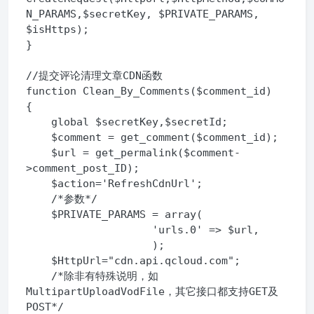
N_PARAMS,$secretKey, $PRIVATE_PARAMS, 
$isHttps);

}

//提交评论清理文章CDN函数

function Clean_By_Comments($comment_id) 

{

    global $secretKey,$secretId;

    $comment = get_comment($comment_id);

    $url = get_permalink($comment-
>comment_post_ID);

    $action='RefreshCdnUrl';

    /*参数*/

    $PRIVATE_PARAMS = array(

                    'urls.0' => $url,

                    );

    $HttpUrl="cdn.api.qcloud.com";

    /*除非有特殊说明，如
MultipartUploadVodFile，其它接口都支持GET及
POST*/
