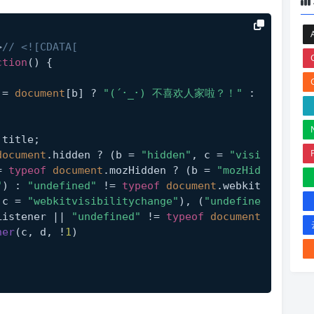
>
// <![CDATA[
ction
(
) {
 = 
document
[b] ? 
"(´･_･) 不喜欢人家啦？！"
 : 
.
title
;
document
.
hidden
 ? (b = 
"hidden"
, c = 
"visi
= 
typeof
document
.
mozHidden
 ? (b = 
"mozHid
"
) : 
"undefined"
 != 
typeof
document
.
webkit
 c = 
"webkitvisibilitychange"
), (
"undefine
Listener
 || 
"undefined"
 != 
typeof
document
ner
(c, d, !
1
)