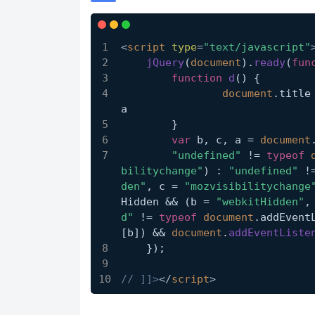
<
script
type
=
"text/javascript"
jQuery
(
document
).
ready
(
fun
function
d
(
) {
document
.
title
a
    	}
var
 b, c, a = 
document
"undefined"
 != 
typeof
bilitychange"
) : 
"undefined"
 !
den"
, c = 
"mozvisibilitychange
Hidden
 && (b = 
"webkitHidden"
,
d"
 != 
typeof
document
.
addEvent
[b]) && 
document
.
addEventListe
    });
// ]]>
</
script
>