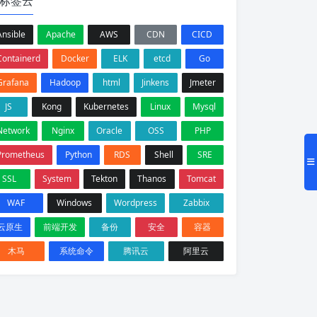
标签云
Ansible
Apache
AWS
CDN
CICD
Containerd
Docker
ELK
etcd
Go
Grafana
Hadoop
html
Jinkens
Jmeter
JS
Kong
Kubernetes
Linux
Mysql
Network
Nginx
Oracle
OSS
PHP
Prometheus
Python
RDS
Shell
SRE
SSL
System
Tekton
Thanos
Tomcat
WAF
Windows
Wordpress
Zabbix
云原生
前端开发
备份
安全
容器
木马
系统命令
腾讯云
阿里云