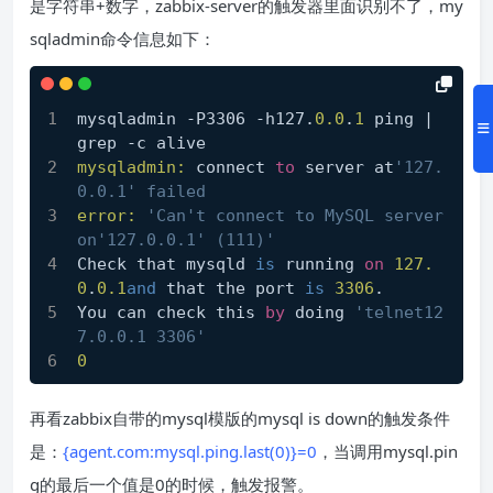
是字符串+数字，zabbix-server的触发器里面识别不了，my
sqladmin命令信息如下：
mysqladmin -P3306 -h127.
0.0
.
1
 ping | 
grep -c alive
mysqladmin:
 connect 
to
 server at
'127.
0.0.1' failed
error:
'Can't connect to MySQL server 
on'127.0.0.1' (111)'
Check that mysqld 
is
 running 
on
127.
0
.
0.1
and
 that the port 
is
3306
.
You can check this 
by
 doing 
'telnet12
7.0.0.1 3306'
0
再看zabbix自带的mysql模版的mysql is down的触发条件
是：
{agent.com:mysql.ping.last(0)}=0
，当调用mysql.pin
g的最后一个值是0的时候，触发报警。