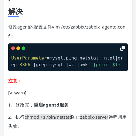
解决
修改agent的配置文件vim /etc/zabbix/zabbix_agentd.con
f：
UserParameter
=mysql.ping,netstat -ntpl|gr
ep 
3306
 |grep mysql |wc |awk 
'{print $1}'
注意：
[v_warn]
1、修改完，
重启agentd服务
2、执行
chmod +s /bin/netstat
防止
zabbix-server
远程调用
失效。