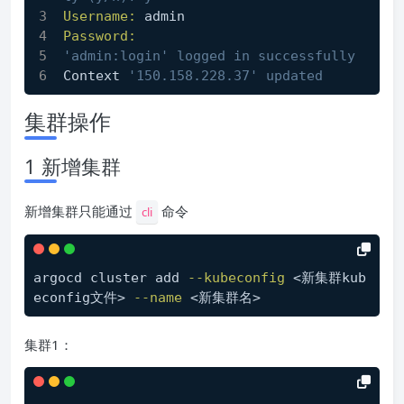
Username:
 admin 
Password:
'admin:login' logged in successfully
Context 
'150.158.228.37' updated
集群操作
1 新增集群
新增集群只能通过
命令
cli
argocd cluster add 
--kubeconfig
 <新集群kub
econfig文件> 
--name
 <新集群名>
集群1：