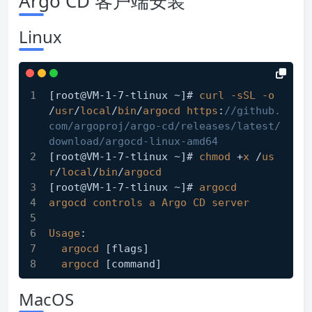
Argo CD 客户端安装
Linux
[root@VM-1-7-tlinux ~]
# 
curl
-sSL
-o
/
usr
/
local
/
bin
/
argocd
https
:
//github.
com/argoproj/argo-cd/releases/latest/
download/argocd-linux-amd64
[root@VM-1-7-tlinux ~]
# 
chmod
 +
x
 /
us
r
/
local
/
bin
/
argocd
[root@VM-1-7-tlinux ~]
# 
argocd
argocd
controls
a
Argo
CD
server
Usage
:
argocd
[flags]
argocd
[command]
MacOS