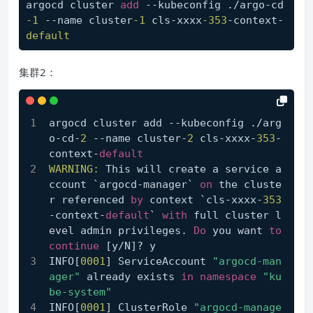
argocd cluster 
add
 --kubeconfig ./argo-cd
-1
 --name cluster
-1
 cls-xxxx
-353
-context-
default
集群2：
argocd cluster add --kubeconfig ./arg
o-cd-
2
 --name cluster-
2
 cls-xxxx-
353
-
context-
default
WARNING:
 This will create a service a
ccount `argocd-manager` 
on
 the cluste
r referenced 
by
 context `cls-xxxx-
353
-context-
default
` 
with
 full cluster l
evel admin privileges. 
Do
 you want 
to
continue
 [y/N]? y
INFO[
0001
] ServiceAccount 
"argocd-man
ager"
 already exists 
in
namespace
"ku
be-system"
INFO[
0001
] ClusterRole 
"argocd-manage