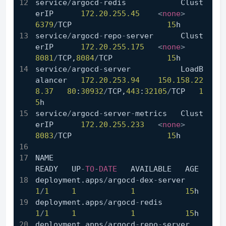
service
/
argocd
-
redis            Clust
erIP      
172.20
.255
.45
<
none
>
6379
/
TCP                     
15
h
service
/
argocd
-
repo
-
server      Clust
erIP      
172.20
.255
.175
<
none
>
8081
/
TCP,
8084
/
TCP            
15
h
service
/
argocd
-
server           LoadB
alancer   
172.20
.253
.94
150.158
.22
8
.37
80
:
30932
/
TCP,
443
:
32105
/
TCP   
1
5
h
service
/
argocd
-
server
-
metrics   Clust
erIP      
172.20
.255
.233
<
none
>
8083
/
TCP                     
15
h
NAME                                 
READY   UP
-
TO
-
DATE
   AVAILABLE   AGE
deployment.apps
/
argocd
-
dex
-
server    
1
/
1
1
1
15
h
deployment.apps
/
argocd
-
redis         
1
/
1
1
1
15
h
deployment.apps
/
argocd
-
repo
-
server   