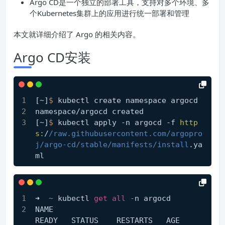
Argo CD是一个独立的部署工具，支持对多个环境、多
个Kubernetes集群上的应用进行统一部署和管理
本文就详细介绍了 Argo 的相关内容。
Argo CD安装
[~]
$ 
kubectl create namespace argocd
namespace/argocd created
[~]
$ 
kubectl apply -n argocd -f 
http
s:
/
/raw.githubusercontent.com/argopro
j
/argo-cd/stable
/manifests/install
.ya
ml
➜  
~
 kubectl 
get
all
-
n argocd
NAME                                     
READY   STATUS    RESTARTS   AGE