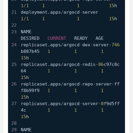
1
/
1
1
1
15
h
deployment.apps
/
argocd
-
server        
1
/
1
1
1
15
h
NAME                                           
DESIRED   
CURRENT
   READY   AGE
replicaset.apps
/
argocd
-
dex
-
server
-746
b887b45   
1
1
1
15
h
replicaset.apps
/
argocd
-
redis
-86
c97c8c
64        
1
1
1
15
h
replicaset.apps
/
argocd
-
repo
-
server
-
ff
f8b99f9   
1
1
1
15
h
replicaset.apps
/
argocd
-
server
-8
f9d5ff
4c        
1
1
1
15
h
NAME                                             