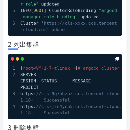
r-role"
 updated    
INFO[
0001
] ClusterRoleBinding 
"argocd
-manager-role-binding"
 updated 
Cluster 
'https://cls-xxxx.ccs.tencent
-cloud.com' added
2 列出集群
[
root@VM-1-7-tlinux ~
]
# argocd cluster lis
SERVER                                    
ERSION  STATUS      MESSAGE                                              
PROJECT
https:
//cls-9g7phzaz.ccs.tencent-cloud.com  
1.18+    Successful           
https:
//cls-jrn4ycu5.ccs.tencent-cloud.com  
1.18+    Successful           
3 删除集群