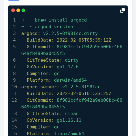
➜
~
brew
install
argocd
➜
~
argocd
version
argocd:
v2.2.5+8f981cc.dirty
BuildDate:
2022-02-05T05:39:12Z
GitCommit:
8f981ccfcf942a9eb00bc466
649f8499ba0455f5
GitTreeState:
dirty
GoVersion:
go1.17.6
Compiler:
gc
Platform:
darwin/amd64
argocd-server:
v2.2.5+8f981cc
BuildDate:
2022-02-05T01:33:25Z
GitCommit:
8f981ccfcf942a9eb00bc466
649f8499ba0455f5
GitTreeState:
clean
GoVersion:
go1.16.11
Compiler:
gc
Platform:
linux/amd64