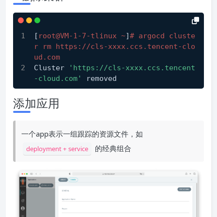
[
root@VM-1-7-tlinux ~
]
# argocd cluste
r rm https://cls-xxxx.ccs.tencent-clo
ud.com
Cluster 
'https://cls-xxxx.ccs.tencent
-cloud.com'
 removed
添加应用
一个app表示一组跟踪的资源文件，如
的经典组合
deployment + service