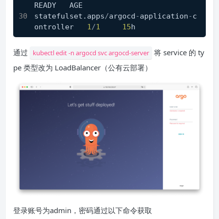
READY   AGE
statefulset.apps
/
argocd
-
application
-
c
ontroller   
1
/
1
15
h
通过
将 service 的 ty
kubectl edit -n argocd svc argocd-server
pe 类型改为 LoadBalancer（公有云部署）
登录账号为admin，密码通过以下命令获取