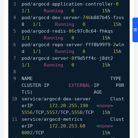
pod
/
argocd
-
application
-
controller
-0
1
/
1
Running
0
15
h
pod
/
argocd
-
dex
-
server
-746
b887b45
-
fzvs
8   
1
/
1
Running
0
15
h
pod
/
argocd
-
redis
-86
c97c8c64
-
fhkqs        
1
/
1
Running
0
15
h
pod
/
argocd
-
repo
-
server
-
fff8b99f9
-2
wln
d   
1
/
1
Running
0
15
h
pod
/
argocd
-
server
-8
f9d5ff4c
-
j8dt2        
1
/
1
Running
0
15
h
NAME                            TYPE           
CLUSTER
-
IP       
EXTERNAL
-
IP      POR
T(S)                      AGE
service
/
argocd
-
dex
-
server       Clust
erIP      
172.20
.255
.190
<
none
>
5556
/
TCP,
5557
/
TCP,
5558
/
TCP   
15
h
service
/
argocd
-
metrics          Clust
erIP      
172.20
.253
.60
<
none
>
8082
/
TCP                     
15
h