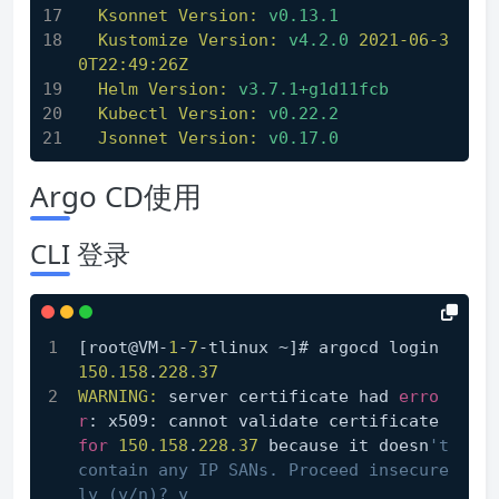
Ksonnet Version:
v0.13.1
Kustomize Version:
v4.2.0
2021-06-3
0T22:49:26Z
Helm Version:
v3.7.1+g1d11fcb
Kubectl Version:
v0.22.2
Jsonnet Version:
v0.17.0
Argo CD使用
CLI 登录
[root@VM-
1
-
7
-tlinux ~]# argocd login 
150.158
.
228.37
WARNING:
 server certificate had 
erro
r
: x509: cannot validate certificate 
for
150.158
.
228.37
 because it doesn
't 
contain any IP SANs. Proceed insecure
ly (y/n)? y