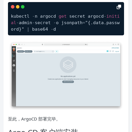
kubectl 
-
n argocd 
get
 secret argocd
-
initi
al
-
admin
-
secret 
-
o jsonpath
=
"{.data.passw
ord}" 
|
 base64 
-
d
至此，ArgoCD 部署完毕。