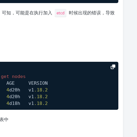
可知，可能是在执行加入
时候出现的错误，导致
etcd
 get nodes
   AGE     VERSION
   
4
d20h   v1
.18
.2
   
4
d20h   v1
.18
.2
   
4
d18h   v1
.18
.2
表中