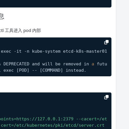
息
tl 工具进入 pod 内部
 exec -it -n kube-system etcd-k8s-master01 
s DEPRECATED and will be removed in 
a
 futu
l exec 
[POD]
 -- 
[COMMAND]
 instead.
points=https://127.0.0.1:2379 --cacert=/et
cert=/etc/kubernetes/pki/etcd/server.crt 