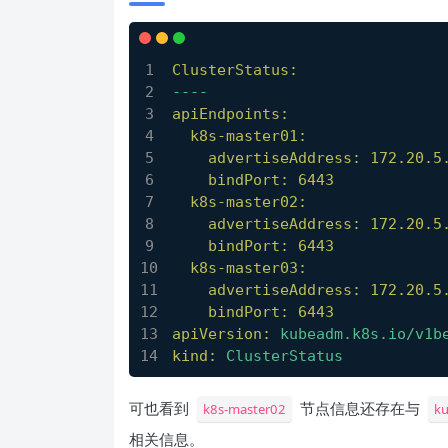
ClusterStatus:
----
apiEndpoints:
k8s-master01:
advertiseAddress:
172.20
.5
bindPort:
6443
k8s-master02:
advertiseAddress:
172.20
.5
bindPort:
6443
k8s-master03:
advertiseAddress:
172.20
.5
bindPort:
6443
apiVersion:
kubeadm.k8s.io/v1b
kind:
ClusterStatus
可也看到
节点信息还存在与
k8s-master02
k
相关信息。