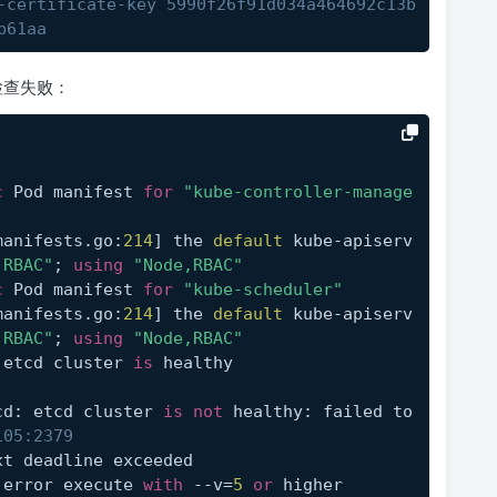
-certificate-key 5990f26f91d034a464692c13b
b61aa
检查失败：
c
 Pod manifest 
for
"kube-controller-manage
manifests.go:
214
] the 
default
 kube-apiserv
,RBAC"
; 
using
"Node,RBAC"
c
 Pod manifest 
for
"kube-scheduler"
manifests.go:
214
] the 
default
 kube-apiserv
,RBAC"
; 
using
"Node,RBAC"
 etcd cluster 
is
 healthy
cd: etcd cluster 
is
not
 healthy: failed to 
105:2379 
xt deadline exceeded
 error execute 
with
 --v=
5
or
 higher