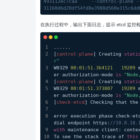
493112ec7caa     --control-plane -
31160d6d20df54fd8e3988d560e315c6dd
在执行过程中，输出下面日志，提示 etcd 监控
......
[
control-plane
] Creating 
stati
r"
W0329 
00
:
01
:
51.364121
19209
 
er authorization-mode 
is
"Node
[
control-plane
] Creating 
stati
W0329 
00
:
01
:
51.373807
19209
 
er authorization-mode 
is
"Node
[
check-etcd
] Checking that the
error execution phase check-et
dial endpoint https:
//10.8.18.
with
 maintenance client: conte
To see the stack trace of 
this