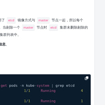
用了
镜像方式与
节点一起，所以每个
etcd
master
。当剔除一个
节点时
集群未删除剔除的
master
etcd
集群列表中。
员信息
。
 
get
 pods 
-
n kube
-
system
|
 grep etcd
            
1
/
1
Running
4
            
1
/
1
Running
1