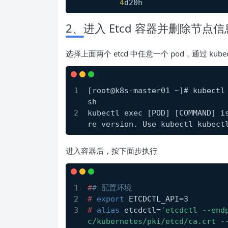
4
d20h
2、进入 Etcd 容器并删除节点信
选择上面两个 etcd 中任意一个 pod，通过 kubec
[root@k8s-master01 ~]
# kubectl
sh
kubectl exec 
[POD]
[COMMAND]
 i
re version. Use kubectl kubect
进入容器后，按下面步执行
#
# 配置环境
# 
export
 ETCDCTL_API=3
# 
alias
 etcdctl=
'etcdctl --end
c/kubernetes/pki/etcd/ca.crt --