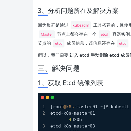
3、分析问题所在及解决方案
因为集群是通过
工具搭建的，且使
kubeadm
节点上都会存在一个
容器实例
Master
etcd
节点的
成员信息，该信息还存在
etcd
etcd
所以，我们需要
进入 etcd 手动删除 etcd 成
三、解决问题
1、获取 Etcd 镜像列表
[root
@k8s
-
master01 
~
]# kubectl
etcd
-
k8s
-
master01             
4
d20h
etcd
-
k8s
-
master03             