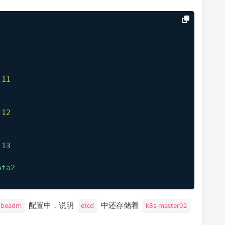
.11
.12
.13
eta2
配置中，说明
中还存储着
ubeadm
etcd
k8s-master02