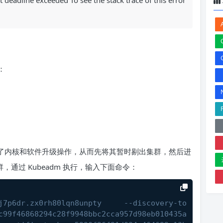
xt deadline exceeded
To see the stack trace of this error
：
进行了内核和软件升级操作，从而先将其暂时剔出集群，然后进
集群，通过 Kubeadm 执行，输入下面命令：
j7p6dr.zx0rh80lqn8unpty     --discovery-to
c99f46868294c28f9948bbc2cca957d98eb010435a