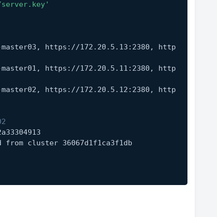
/server.key'
-master03, https://172.20.5.13:2380, http
-master01, https://172.20.5.11:2380, http
-master02, https://172.20.5.12:2380, http
02
2a33304913
d from cluster 36067d1f1ca3f1db