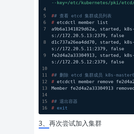
--key=/etc/kubernetes/pki/etcd
#
# 查看 etcd 集群成员列表
# 
etcdctl member list
a9b6a1341829d62a, started, k8s
s://172.20.5.13:2379, false
d1c737a26ea4dd70, started, k8s
s://172.20.5.11:2379, false
fe2d4a2a33304913, started, k8s
s://172.20.5.12:2379, false
#
# 删除 etcd 集群成员 k8s-master
# 
etcdctl member remove fe2d4a
Member fe2d4a2a33304913 remove
#
# 退出容器
# 
exit
3、再次尝试加入集群