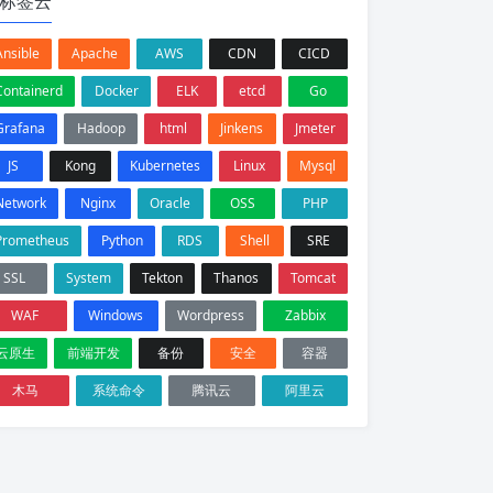
标签云
Ansible
Apache
AWS
CDN
CICD
Containerd
Docker
ELK
etcd
Go
Grafana
Hadoop
html
Jinkens
Jmeter
JS
Kong
Kubernetes
Linux
Mysql
Network
Nginx
Oracle
OSS
PHP
Prometheus
Python
RDS
Shell
SRE
SSL
System
Tekton
Thanos
Tomcat
WAF
Windows
Wordpress
Zabbix
云原生
前端开发
备份
安全
容器
木马
系统命令
腾讯云
阿里云