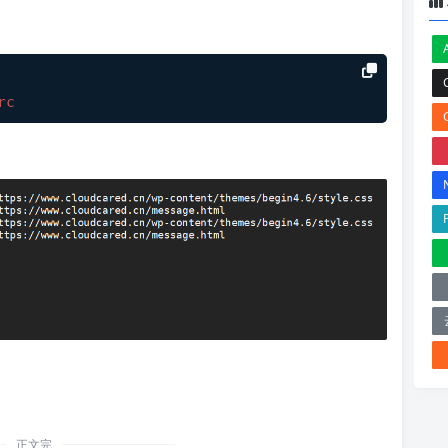
rc
正文完