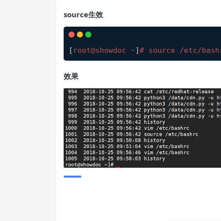
source生效
[
root@showdoc ~
]
# source /etc/bash
效果