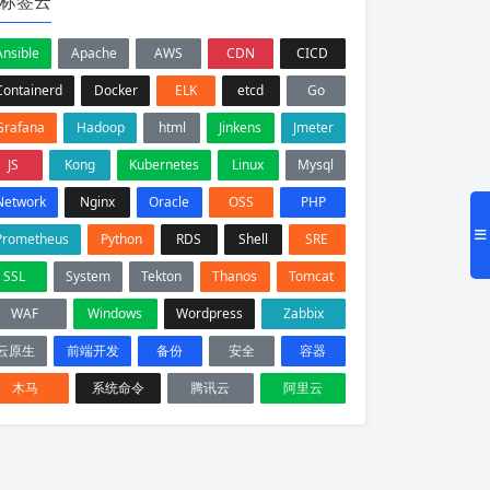
标签云
Ansible
Apache
AWS
CDN
CICD
Containerd
Docker
ELK
etcd
Go
Grafana
Hadoop
html
Jinkens
Jmeter
JS
Kong
Kubernetes
Linux
Mysql
Network
Nginx
Oracle
OSS
PHP
Prometheus
Python
RDS
Shell
SRE
SSL
System
Tekton
Thanos
Tomcat
WAF
Windows
Wordpress
Zabbix
云原生
前端开发
备份
安全
容器
木马
系统命令
腾讯云
阿里云