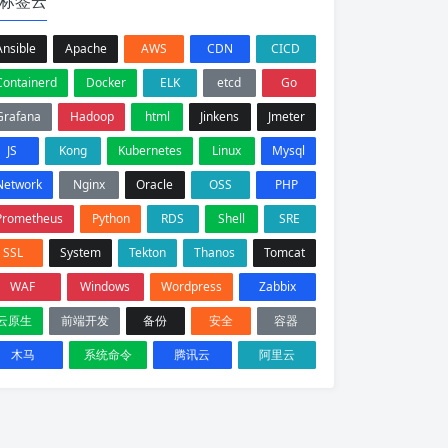
标签云
Ansible
Apache
AWS
CDN
CICD
Containerd
Docker
ELK
etcd
Go
Grafana
Hadoop
html
Jinkens
Jmeter
JS
Kong
Kubernetes
Linux
Mysql
Network
Nginx
Oracle
OSS
PHP
Prometheus
Python
RDS
Shell
SRE
SSL
System
Tekton
Thanos
Tomcat
WAF
Windows
Wordpress
Zabbix
云原生
前端开发
备份
安全
容器
木马
系统命令
腾讯云
阿里云