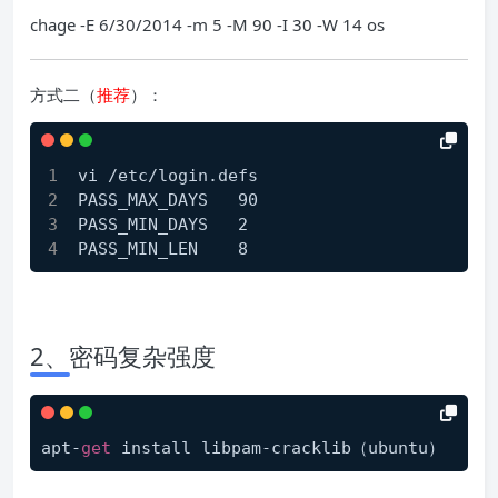
chage -E 6/30/2014 -m 5 -M 90 -I 30 -W 14 os
方式二（
推荐
）：
vi /etc/login.defs
PASS_MAX_DAYS   90
PASS_MIN_DAYS   2
PASS_MIN_LEN    8
2、密码复杂强度
apt-
get
 install libpam-cracklib（ubuntu）