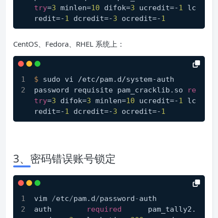
try
=
3
 minlen=
10
 difok=
3
 ucredit=-
1
 lc
redit=-
1
 dcredit=-
3
 ocredit=-
1
CentOS、Fedora、RHEL 系统上：
$ 
sudo vi /etc/pam.d/system-auth
password requisite pam_cracklib.so 
re
try
=
3
 difok=
3
 minlen=
10
 ucredit=-
1
 lc
redit=-
1
 dcredit=-
3
 ocredit=-
1
3、密码错误账号锁定
vim 
/
etc
/
pam.d
/
password
-
auth
auth        
required
      pam_tally2.