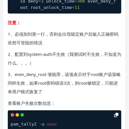
so deny
=
3
 unlock_time
=
300
 even_deny_r
oot root_unlock_time
=
11
注意：
1、必须加到第一行，否则会出现锁定账户后输入正确密码
依然可登陆的情况
2、配置到system-auth不生效（我测试时不生效，不知道为
什么。。。）
3、even_deny_root 项慎用，该项表示对于root账户该策略
同样生效，如果root密码错误3次，则root被锁定，只能进
单用户模式恢复了
查看账户失败次数信息：
pam_tally2 
-
u 
user