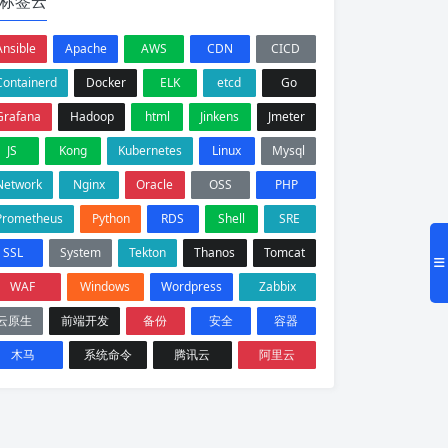
标签云
Ansible
Apache
AWS
CDN
CICD
Containerd
Docker
ELK
etcd
Go
Grafana
Hadoop
html
Jinkens
Jmeter
JS
Kong
Kubernetes
Linux
Mysql
Network
Nginx
Oracle
OSS
PHP
Prometheus
Python
RDS
Shell
SRE
SSL
System
Tekton
Thanos
Tomcat
WAF
Windows
Wordpress
Zabbix
云原生
前端开发
备份
安全
容器
木马
系统命令
腾讯云
阿里云