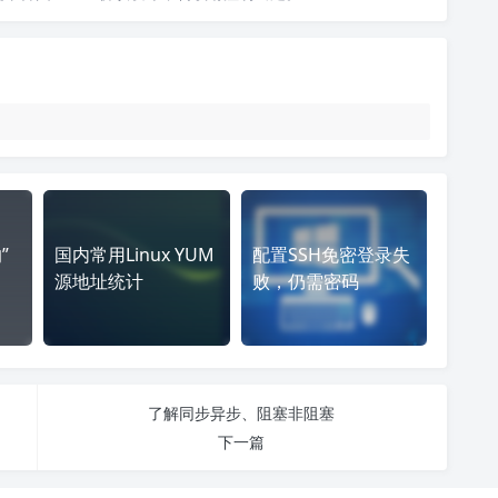
”
国内常用Linux YUM
配置SSH免密登录失
源地址统计
败，仍需密码
了解同步异步、阻塞非阻塞
下一篇