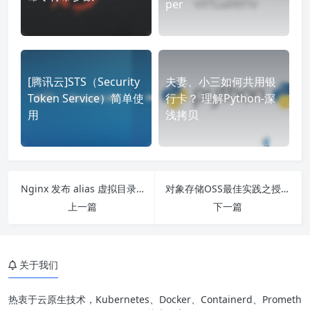
per
[腾讯云]STS（Security
夫妻、小三如何共用银
Token Service）简单使
行卡？ 理解Python-深
用
浅拷贝
Nginx 发布 alias 虚拟目录 及PHP支持配置
对象存储OSS最佳实践之授权子账户管理某个bucket
上一篇
下一篇
关于我们
热衷于云原生技术，Kubernetes、Docker、Containerd、Prometh