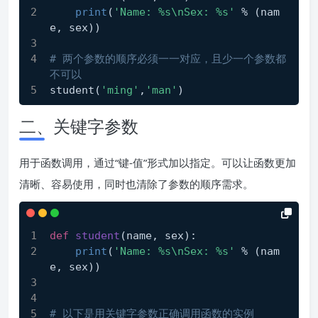
print
(
'Name: %s\nSex: %s'
 % (nam
e, sex))
# 两个参数的顺序必须一一对应，且少一个参数都
不可以
student(
'ming'
,
'man'
)
二、关键字参数
用于函数调用，通过“键-值”形式加以指定。可以让函数更加
清晰、容易使用，同时也清除了参数的顺序需求。
def
student
(
name, sex
):
print
(
'Name: %s\nSex: %s'
 % (nam
e, sex))
# 以下是用关键字参数正确调用函数的实例