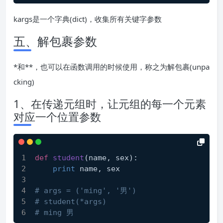
kargs是一个字典(dict)，收集所有关键字参数
五、解包裹参数
*和**，也可以在函数调用的时候使用，称之为解包裹(unpa
cking)
1、在传递元组时，让元组的每一个元素
对应一个位置参数
def
student
(
name, sex
):
print
 name, sex
# args = ('ming', '男')
# student(*args)
# ming 男