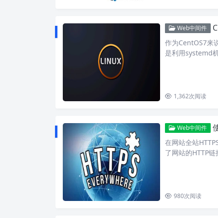
Web中间件
作为CentOS7
是利用system
1,362
次阅读
Web中间件
在网站全站HTT
了网站的HTTP
980
次阅读