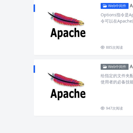
A
Web中间件
Options指令
令可以在Apach
885
次阅读
Web中间件
给指定的文件夹配
使用者的必备技能
947
次阅读