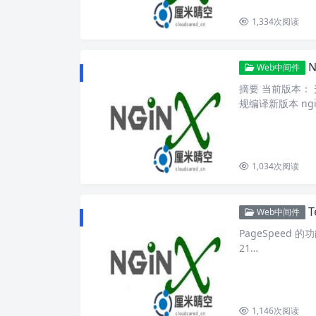
1,334
次阅读
Web中间件
摘要 当前版本： 
规编译新版本 ngi
1,034
次阅读
T
Web中间件
PageSpeed 
21…
1,146
次阅读